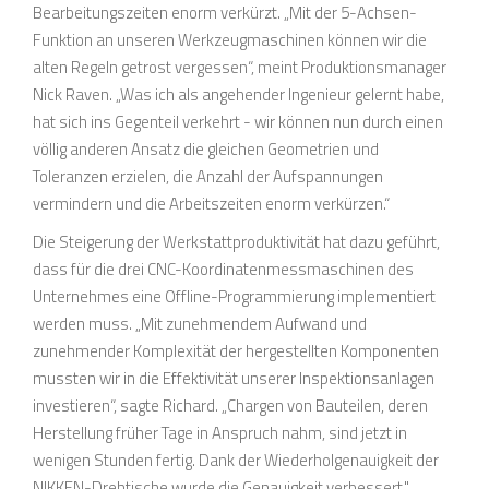
Bearbeitungszeiten enorm verkürzt. „Mit der 5-Achsen-
Funktion an unseren Werkzeugmaschinen können wir die
alten Regeln getrost vergessen“, meint Produktionsmanager
Nick Raven. „Was ich als angehender Ingenieur gelernt habe,
hat sich ins Gegenteil verkehrt - wir können nun durch einen
völlig anderen Ansatz die gleichen Geometrien und
Toleranzen erzielen, die Anzahl der Aufspannungen
vermindern und die Arbeitszeiten enorm verkürzen.“
Die Steigerung der Werkstattproduktivität hat dazu geführt,
dass für die drei CNC-Koordinatenmessmaschinen des
Unternehmes eine Offline-Programmierung implementiert
werden muss. „Mit zunehmendem Aufwand und
zunehmender Komplexität der hergestellten Komponenten
mussten wir in die Effektivität unserer Inspektionsanlagen
investieren“, sagte Richard. „Chargen von Bauteilen, deren
Herstellung früher Tage in Anspruch nahm, sind jetzt in
wenigen Stunden fertig. Dank der Wiederholgenauigkeit der
NIKKEN-Drehtische wurde die Genauigkeit verbessert."