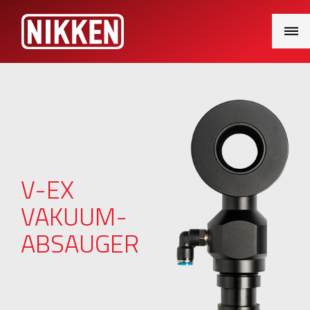
Main
Menu
V-EX
VAKUUM-
ABSAUGER