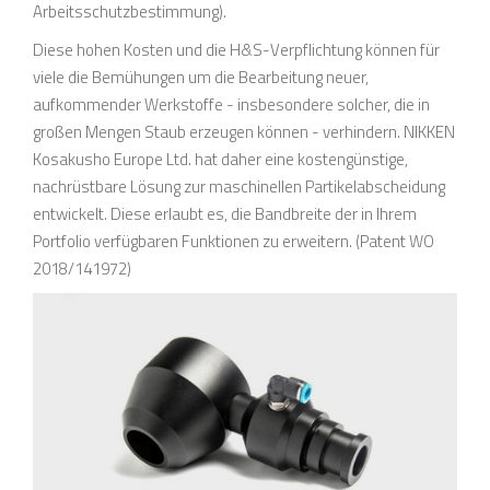
Arbeitsschutzbestimmung).
Diese hohen Kosten und die H&S-Verpflichtung können für
viele die Bemühungen um die Bearbeitung neuer,
aufkommender Werkstoffe - insbesondere solcher, die in
großen Mengen Staub erzeugen können - verhindern. NIKKEN
Kosakusho Europe Ltd. hat daher eine kostengünstige,
nachrüstbare Lösung zur maschinellen Partikelabscheidung
entwickelt. Diese erlaubt es, die Bandbreite der in Ihrem
Portfolio verfügbaren Funktionen zu erweitern. (Patent WO
2018/141972)