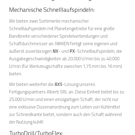
Mechanische Schnelllaufspindeln:
Wir bieten zwei Sortimente mechanischer
Schnelllaufspindeln mit Planetengetriebe für eine große
Bandbreite verschiedener Spindelverbindungen und
Schaftdurchmesser an. NIKKEN fertigt seine eigenen und
äußerst zuverlässigen
NX
- und
PX
-Schnelllaufspindeln, die
Ausgabegeschwindigkeiten ab 20.000 U/min bis zu 40.000
U/min (für Werkzeugschäfte zwischen 1,75 mm bis 16 mm)
bieten.
Wir bieten weiterhin die
AX5
-Lösung unseres
Fertigungspartners Alberti SRL an. Diese Einheit bietet bis zu
25.000 U/min und einen einzigartigen Schaft, der nicht nur
eine exklusive Düsenanordnung zum Leiten von Kühlmittel
zur Schneidkante bietet, sondern auch den Schaft während
der Nutzung kühlt!
TurboDrill/TurboFlex: