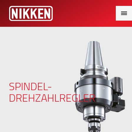
Main
Menu
SPINDEL-
DREHZAHLREGLER