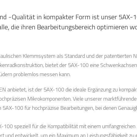
nd -Qualität in kompakter Form ist unser 5AX
alle, die ihren Bearbeitungsbereich optimieren wo
draulischen Klemmsystem als Standard und der patentierten
enradkonstruktion, bietet der 5AX-100 eine Schwenkachsenf
Brüdern problemlos messen kann.
KKEN anbietet, ist der 5AX-100 die ideale Ergänzung zu kompa
 hochpräzisen Mikrokomponenten. Viele unserer marktführend
5AX-100 für hochpräzise Bearbeitungen, bei denen Genauigkei
100 speziell für die Kompatibilität mit einem umfangreichen
 und entwickelt, um ein Maximum an Leistungsfähigkeit zu e