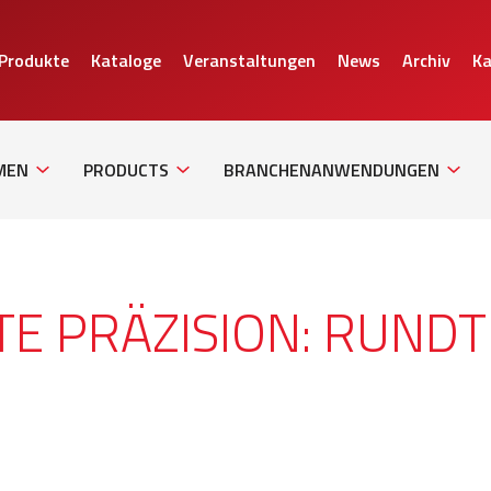
 Produkte
Kataloge
Veranstaltungen
News
Archiv
Ka
Sub
Sub
Sub
Navigation
Navigation
Naviga
MEN
PRODUCTS
BRANCHENANWENDUNGEN
TE PRÄZISION: RUNDT