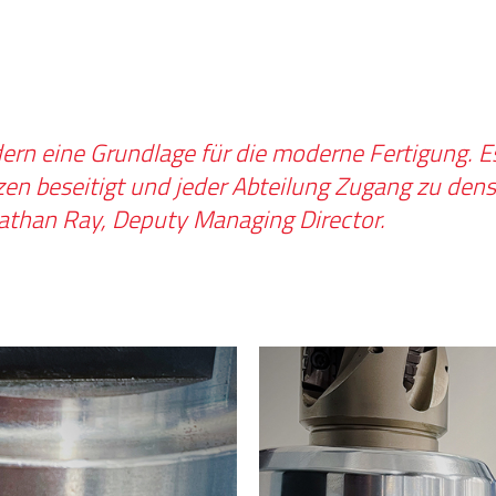
dern eine Grundlage für die moderne Fertigung. E
zen beseitigt und jeder Abteilung Zugang zu den
Nathan Ray, Deputy Managing Director.