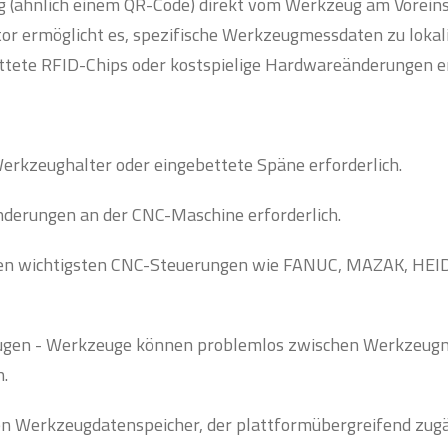
 (ähnlich einem QR-Code) direkt vom Werkzeug am Voreins
tor ermöglicht es, spezifische Werkzeugmessdaten zu lokalis
ttete RFID-Chips oder kostspielige Hardwareänderungen erf
 Werkzeughalter oder eingebettete Späne erforderlich.
nderungen an der CNC-Maschine erforderlich.
mit den wichtigsten CNC-Steuerungen wie FANUC, MAZAK, H
ugen - Werkzeuge können problemlos zwischen Werkzeug
.
gen Werkzeugdatenspeicher, der plattformübergreifend zugän