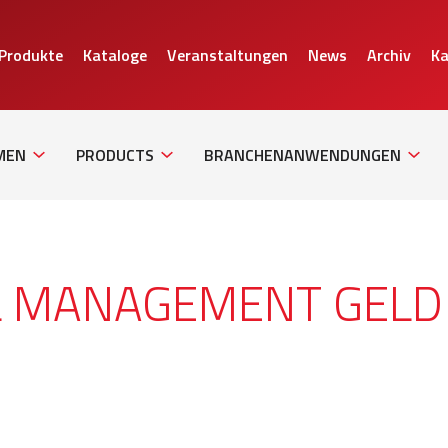
 Produkte
Kataloge
Veranstaltungen
News
Archiv
Ka
Sub
Sub
Sub
Navigation
Navigation
Naviga
MEN
PRODUCTS
BRANCHENANWENDUNGEN
OL MANAGEMENT GELD