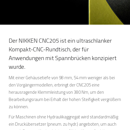
Der NIKKEN CNC205 ist ein ultraschlanker
Kompakt-CNC-Rundtisch, der für
Anwendungen mit Spannbrücken konzipiert
wurde.
Mit einer Gehäusetiefe von 98 mm, 54 mm weniger als bei
den Vorgängermodellen, erbringt der CNC205 eine
herausragende Klemmleistung von 380 Nm, um den
Bearbeitungsraum bei Erhalt der hohen Steifigkeit vergrößern
zu können.
Für Maschinen ohne Hydraulikaggregat wird standardmäßig
ein Druckübersetzer (pneum. zu hydr.) angeboten, um auch