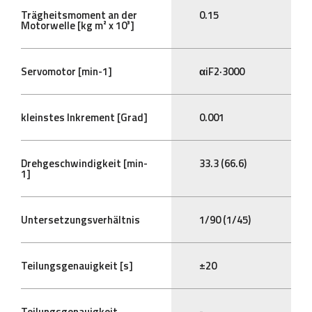
Trägheitsmoment an der
0.15
Motorwelle [kg m² x 10³]
Servomotor [min-1]
αiF2·3000
kleinstes Inkrement [Grad]
0.001
Drehgeschwindigkeit [min-
33.3 (66.6)
1]
Untersetzungsverhältnis
1/90 (1/45)
Teilungsgenauigkeit [s]
±20
Teilungsgenauigkeit
-