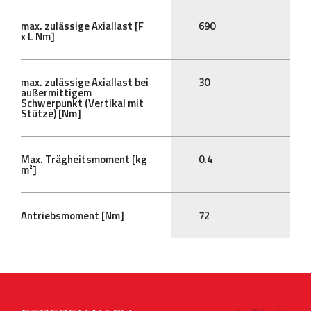
max. zulässige Axiallast [F
690
x L Nm]
max. zulässige Axiallast bei
30
außermittigem
Schwerpunkt (Vertikal mit
Stütze) [Nm]
Max. Trägheitsmoment [kg
0.4
m²]
Antriebsmoment [Nm]
72