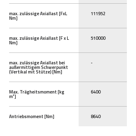
max. zulässige Axiallast [FxL
111952
Nm]
max. zulässige Axiallast [F x L
510000
Nm]
max. zulässige Axiallast bei
-
außermittigem Schwerpunkt
(Vertikal mit Stütze) [Nm]
Max. Trägheitsmoment [kg
6400
m²]
Antriebsmoment [Nm]
8640