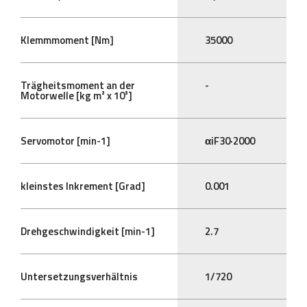
Klemmmoment [Nm]
35000
Trägheitsmoment an der
-
Motorwelle [kg m² x 10³]
Servomotor [min-1]
αiF30·2000
kleinstes Inkrement [Grad]
0.001
Drehgeschwindigkeit [min-1]
2.7
Untersetzungsverhältnis
1/720