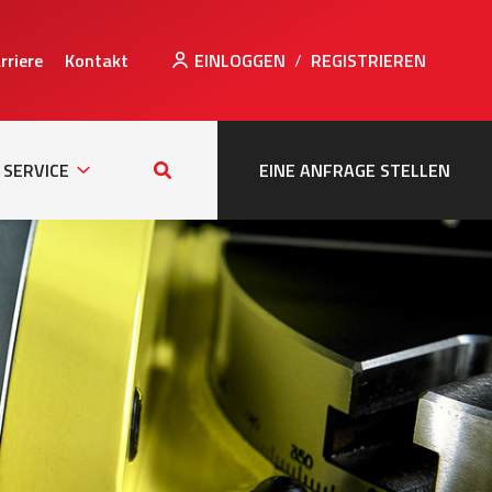
rriere
Kontakt
EINLOGGEN
/
REGISTRIEREN
Sub
Search
tion
Navigation
this
SERVICE
EINE ANFRAGE STELLEN
site