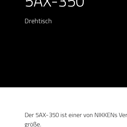
5AX-350
Drehtisch
Der 5AX-350 ist einer von NIKKENs Ver
größe.