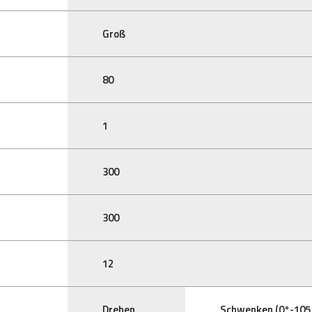
Groß
80
1
300
300
12
Drehen
Schwenken (0°-105