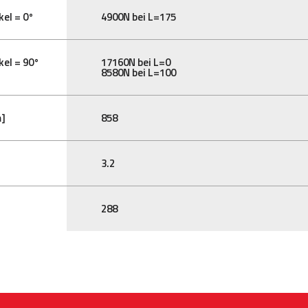
kel = 0°
4900N bei L=175
kel = 90°
17160N bei L=0
8580N bei L=100
m]
858
3.2
288