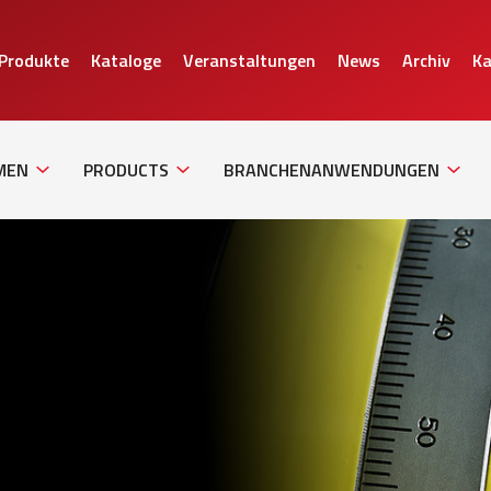
 Produkte
Kataloge
Veranstaltungen
News
Archiv
Ka
Sub
Sub
Sub
Navigation
Navigation
Naviga
MEN
PRODUCTS
BRANCHENANWENDUNGEN